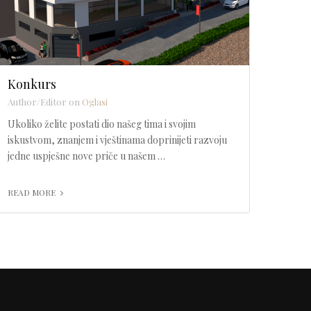
Konkurs
Author/Editor on
Oglasi
Ukoliko želite postati dio našeg tima i svojim
iskustvom, znanjem i vještinama doprinijeti razvoju
jedne uspješne nove priče u našem …
READ MORE