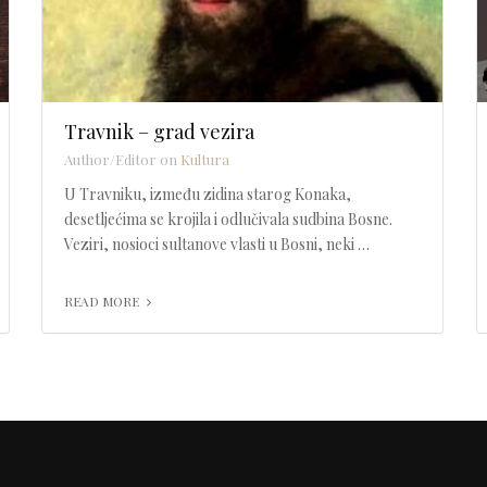
Travnik – grad vezira
Author/Editor on
Kultura
U Travniku, između zidina starog Konaka,
desetljećima se krojila i odlučivala sudbina Bosne.
Veziri, nosioci sultanove vlasti u Bosni, neki …
READ MORE