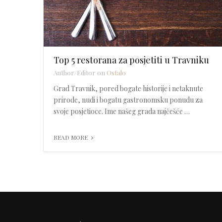
Top 5 restorana za posjetiti u Travniku
Author/Editor on
Ostalo
Grad Travnik, pored bogate historije i netaknute
prirode, nudi i bogatu gastronomsku ponudu za
svoje posjetioce. Ime našeg grada najčešće …
READ MORE